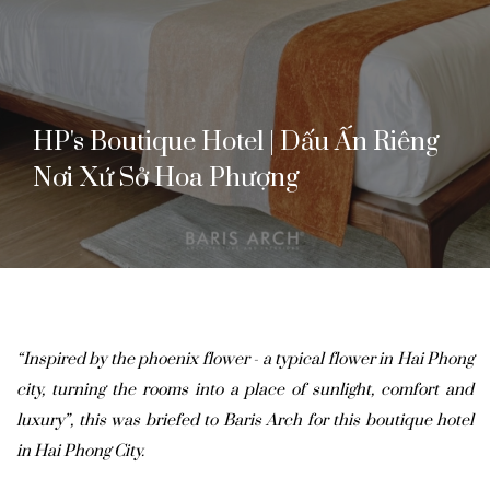
HP's Boutique Hotel | Dấu Ấn Riêng
Nơi Xứ Sở Hoa Phượng
“Inspired by the phoenix flower - a typical flower in Hai Phong
city, turning the rooms into a place of sunlight, comfort and
luxury”, this was briefed to Baris Arch for this boutique hotel
in Hai Phong City.