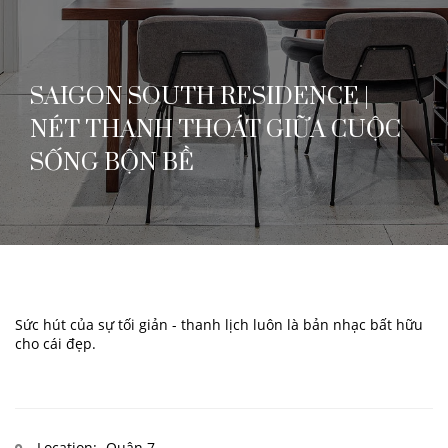
SAIGON SOUTH RESIDENCE |
NÉT THANH THOÁT GIỮA CUỘC
SỐNG BỘN BỀ
Sức hút của sự tối giản - thanh lịch luôn là bản nhạc bất hữu
cho cái đẹp.
Location:
Quận 7