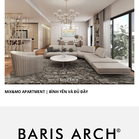
MIX&MO APARTMENT | BÌNH YÊN VÀ ĐỦ ĐẦY